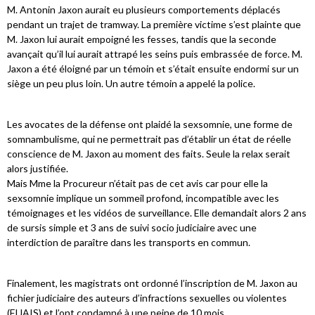
M. Antonin Jaxon aurait eu plusieurs comportements déplacés
pendant un trajet de tramway. La première victime s’est plainte que
M. Jaxon lui aurait empoigné les fesses, tandis que la seconde
avançait qu’il lui aurait attrapé les seins puis embrassée de force. M.
Jaxon a été éloigné par un témoin et s’était ensuite endormi sur un
siège un peu plus loin. Un autre témoin a appelé la police.
Les avocates de la défense ont plaidé la sexsomnie, une forme de
somnambulisme, qui ne permettrait pas d’établir un état de réelle
conscience de M. Jaxon au moment des faits. Seule la relax serait
alors justifiée.
Mais Mme la Procureur n’était pas de cet avis car pour elle la
sexsomnie implique un sommeil profond, incompatible avec les
témoignages et les vidéos de surveillance. Elle demandait alors 2 ans
de sursis simple et 3 ans de suivi socio judiciaire avec une
interdiction de paraître dans les transports en commun.
Finalement, les magistrats ont ordonné l’inscription de M. Jaxon au
fichier judiciaire des auteurs d’infractions sexuelles ou violentes
(FIJAIS) et l’ont condamné à une peine de 10 mois